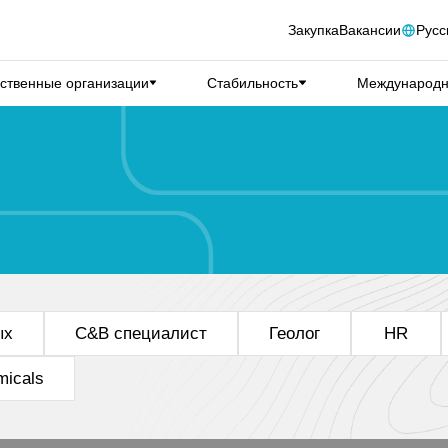
Закупка
Вакансии
Русс
ственные организации
Стабильность
Международн
ых
C&B специалист
Геолог
HR
icals