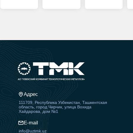
Адрес
111709, Республика Узбекистан, Ташкентская
область, город Чирчик, улица Вохида
Хайдарова, дом №1
E-mail
info@uztmk.uz