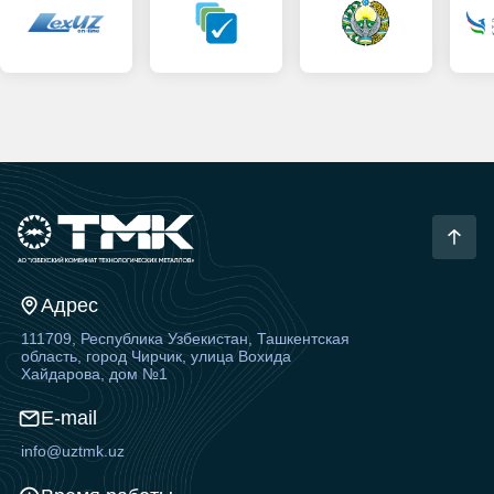
Адрес
111709, Республика Узбекистан, Ташкентская
область, город Чирчик, улица Вохида
Хайдарова, дом №1
E-mail
info@uztmk.uz