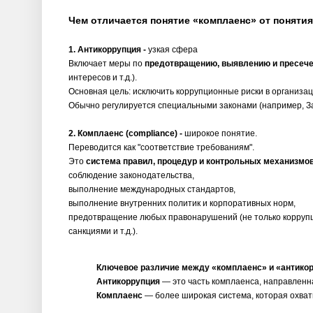
Чем отличается понятие «комплаенс» от поняти
1. Антикоррупция -
узкая сфера
Включает меры по
предотвращению, выявлению и пресеч
интересов и т.д.).
Основная цель: исключить коррупционные риски в организац
Обычно регулируется специальными законами (например, За
2. Комплаенс (compliance) -
широкое понятие.
Переводится как "соответствие требованиям".
Это
система правил, процедур и контрольных механизмо
соблюдение законодательства,
выполнение международных стандартов,
выполнение внутренних политик и корпоративных норм,
предотвращение любых правонарушений (не только коррупци
санкциями и т.д.).
Ключевое различие между «комплаенс» и «антикор
Антикоррупция
— это часть комплаенса, направленна
Комплаенс
— более широкая система, которая охват