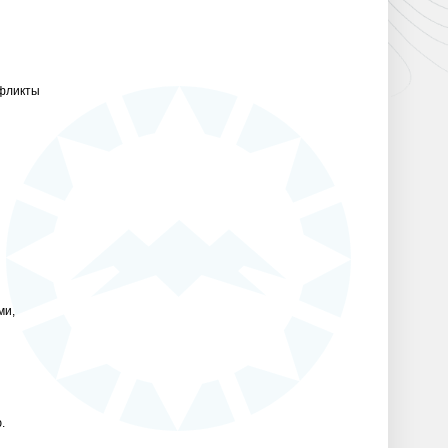
нфликты
ми,
.