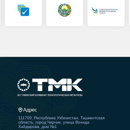
Адрес
111709, Республика Узбекистан, Ташкентская
область, город Чирчик, улица Вохида
Хайдарова, дом №1