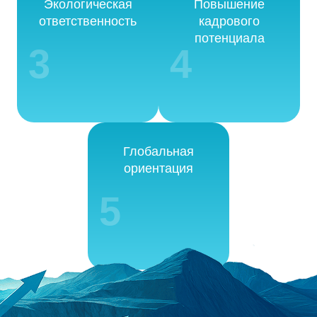
Экологическая
Повышение
ответственность
кадрового
потенциала
3
4
Глобальная
ориентация
5