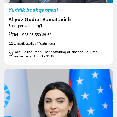
Yuridik boshqarmasi
Aliyev Gudrat Samatovich
Boshqarma boshlig‘i
Tel:
+998 93 550 39 69
E-mail:
g.aliev@uztmk.uz
Qabul qilish vaqti: Har haftaning dushanba va juma
kunlari soat 10:00 - 11:00