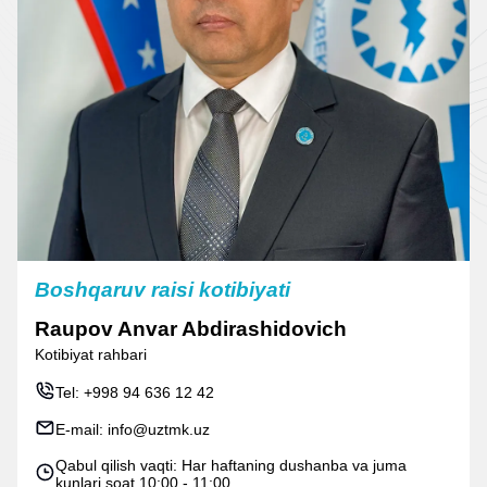
Boshqaruv raisi kotibiyati
Raupov Anvar Abdirashidovich
Kotibiyat rahbari
Tel:
+998 94 636 12 42
E-mail:
info@uztmk.uz
Qabul qilish vaqti: Har haftaning dushanba va juma
kunlari soat 10:00 - 11:00