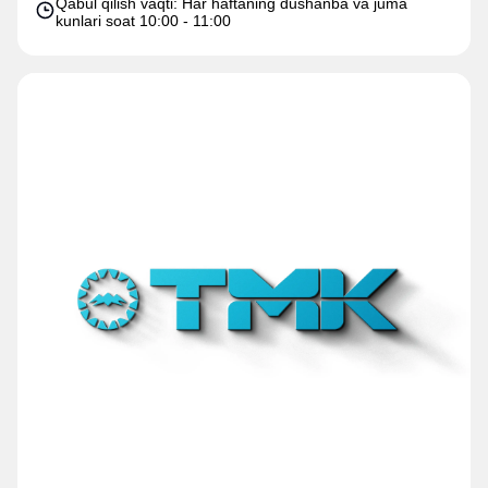
Qabul qilish vaqti: Har haftaning dushanba va juma
kunlari soat 10:00 - 11:00