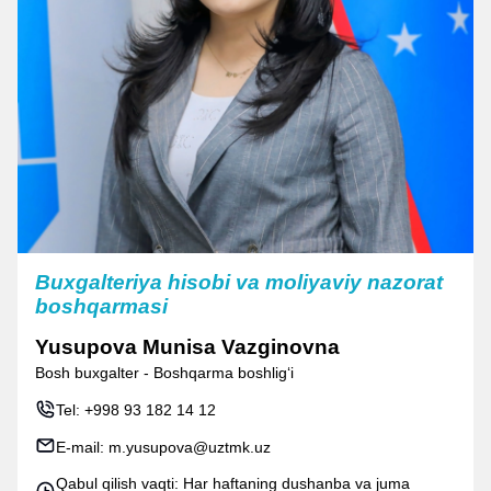
Buxgalteriya hisobi va moliyaviy nazorat
boshqarmasi
Yusupova Munisa Vazginovna
Bosh buxgalter - Boshqarma boshlig‘i
Tel:
+998 93 182 14 12
E-mail:
m.yusupova@uztmk.uz
Qabul qilish vaqti: Har haftaning dushanba va juma