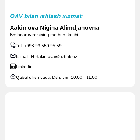
OAV bilan ishlash xizmati
Xakimova Nigina Alimdjanovna
Boshqaruv raisining matbuot kotibi
Tel:
+998 93 550 95 59
E-mail:
N.Hakimova@uztmk.uz
Linkedin
Qabul qilish vaqti: Dsh, Jm, 10:00 - 11:00