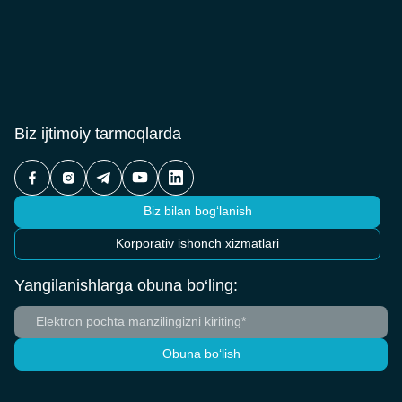
Biz ijtimoiy tarmoqlarda
Biz bilan bog‘lanish
Korporativ ishonch xizmatlari
Yangilanishlarga obuna bo‘ling:
Obuna bo‘lish