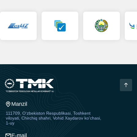
Manzil
111709, O‘zbekiston Respublikasi, Toshkent
viloyati, Chirchiq shahri, Vohid Xaydarov ko'chasi,
1-uy
E-mail