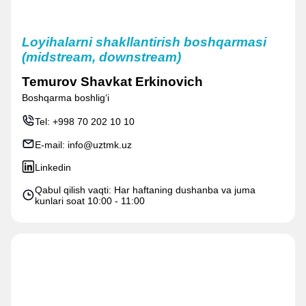
Loyihalarni shakllantirish boshqarmasi
(midstream, downstream)
Temurov Shavkat Erkinovich
Boshqarma boshligʻi
Tel:
+998 70 202 10 10
E-mail:
info@uztmk.uz
Linkedin
Qabul qilish vaqti: Har haftaning dushanba va juma
kunlari soat 10:00 - 11:00