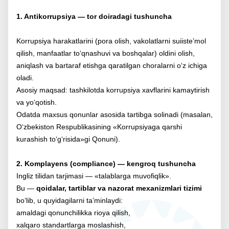
1. Antikorrupsiya — tor doiradagi tushuncha
Korrupsiya harakatlarini (pora olish, vakolatlarni suiiste’mol
qilish, manfaatlar to‘qnashuvi va boshqalar) oldini olish,
aniqlash va bartaraf etishga qaratilgan choralarni o‘z ichiga
oladi.
Asosiy maqsad: tashkilotda korrupsiya xavflarini kamaytirish
va yo‘qotish.
Odatda maxsus qonunlar asosida tartibga solinadi (masalan,
O‘zbekiston Respublikasining «Korrupsiyaga qarshi
kurashish to‘g‘risida»gi Qonuni).
2. Komplayens (compliance) — kengroq tushuncha
Ingliz tilidan tarjimasi — «talablarga muvofiqlik».
Bu —
qoidalar, tartiblar va nazorat mexanizmlari tizimi
bo‘lib, u quyidagilarni ta’minlaydi:
amaldagi qonunchilikka rioya qilish,
xalqaro standartlarga moslashish,