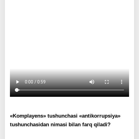
«Komplayens» tushunchasi «antikorrupsiya»
tushunchasidan nimasi bilan farq qiladi?