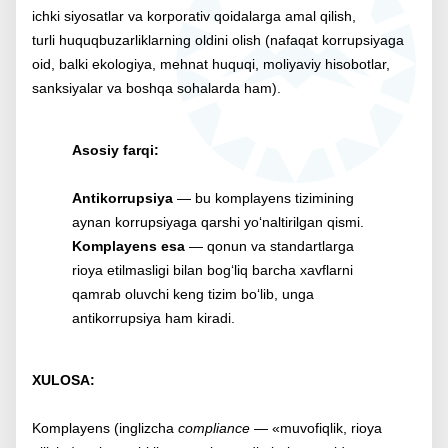
ichki siyosatlar va korporativ qoidalarga amal qilish,
turli huquqbuzarliklarning oldini olish (nafaqat korrupsiyaga
oid, balki ekologiya, mehnat huquqi, moliyaviy hisobotlar,
sanksiyalar va boshqa sohalarda ham).
Asosiy farqi:
Antikorrupsiya
— bu komplayens tizimining
aynan korrupsiyaga qarshi yo‘naltirilgan qismi.
Komplayens esa
— qonun va standartlarga
rioya etilmasligi bilan bog‘liq barcha xavflarni
qamrab oluvchi keng tizim bo‘lib, unga
antikorrupsiya ham kiradi.
XULOSA:
Komplayens (inglizcha
compliance
— «muvofiqlik, rioya