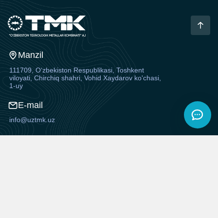
Manzil
111709, O‘zbekiston Respublikasi, Toshkent
viloyati, Chirchiq shahri, Vohid Xaydarov ko'chasi,
1-uy
E-mail
info@uztmk.uz
Ish vaqti
Dushanba - Shanba,09:00 — 18:00
Shanba, 09:00 — 15:00
Tushlik: 12:00 - 14:00
Telefon
+998 70
202-10-10