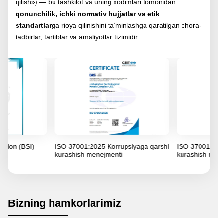
qilish») — bu tashkilot va uning xodimlari tomonidan
qonunchilik, ichki normativ hujjatlar va etik
standartlar
ga rioya qilinishini ta’minlashga qaratilgan chora-
tadbirlar, tartiblar va amaliyotlar tizimidir.
tion (BSI)
ISO 37001:2025 Korrupsiyaga qarshi
ISO 37001:2016
kurashish menejmenti
kurashish mene
Bizning hamkorlarimiz