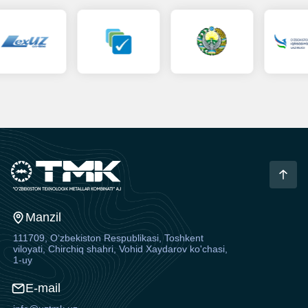
Manzil
111709, O‘zbekiston Respublikasi, Toshkent
viloyati, Chirchiq shahri, Vohid Xaydarov ko'chasi,
1-uy
E-mail