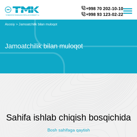
+998 70 202-10-10
+998 93 123-02-22
Asosiy
>
Jamoatchilik bilan muloqot
Jamoatchilik bilan muloqot
Sahifa ishlab chiqish bosqichida
Bosh sahifaga qaytish