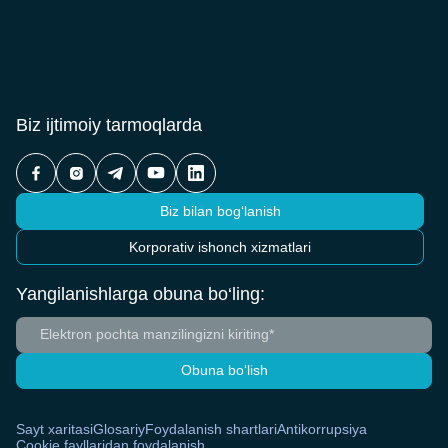
Biz ijtimoiy tarmoqlarda
Biz bilan bog‘lanish
Korporativ ishonch xizmatlari
Yangilanishlarga obuna bo‘ling:
Obuna bo‘lish
Sayt xaritasi
Glosariy
Foydalanish shartlari
Antikorrupsiya
Cookie fayllaridan foydalanish