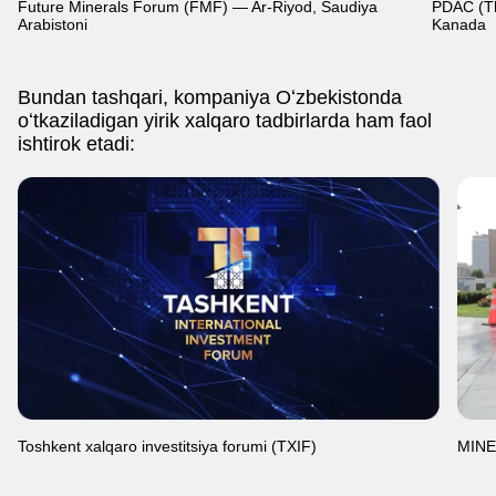
Future Minerals Forum (FMF) — Ar-Riyod, Saudiya
PDAC (Th
Arabistoni
Kanada
Bundan tashqari, kompaniya Oʻzbekistonda
oʻtkaziladigan yirik xalqaro tadbirlarda ham faol
ishtirok etadi:
Toshkent xalqaro investitsiya forumi (TXIF)
MINEX