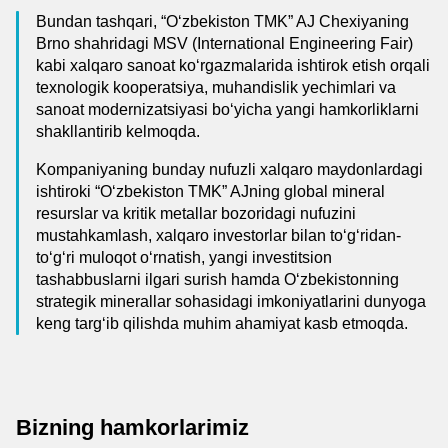
Bundan tashqari, “Oʻzbekiston TMK” AJ Chexiyaning
Brno shahridagi MSV (International Engineering Fair)
kabi xalqaro sanoat koʻrgazmalarida ishtirok etish orqali
texnologik kooperatsiya, muhandislik yechimlari va
sanoat modernizatsiyasi boʻyicha yangi hamkorliklarni
shakllantirib kelmoqda.
Kompaniyaning bunday nufuzli xalqaro maydonlardagi
ishtiroki “Oʻzbekiston TMK” AJning global mineral
resurslar va kritik metallar bozoridagi nufuzini
mustahkamlash, xalqaro investorlar bilan toʻgʻridan-
toʻgʻri muloqot oʻrnatish, yangi investitsion
tashabbuslarni ilgari surish hamda Oʻzbekistonning
strategik minerallar sohasidagi imkoniyatlarini dunyoga
keng targʻib qilishda muhim ahamiyat kasb etmoqda.
Bizning hamkorlarimiz