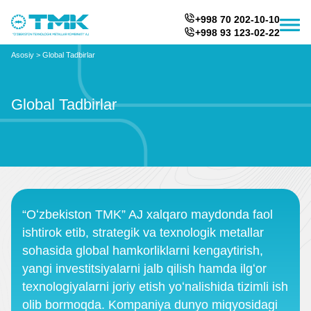
+998 70 202-10-10
+998 93 123-02-22
Asosiy
>
Global Tadbirlar
Global Tadbirlar
“Oʻzbekiston TMK” AJ xalqaro maydonda faol
ishtirok etib, strategik va texnologik metallar
sohasida global hamkorliklarni kengaytirish,
yangi investitsiyalarni jalb qilish hamda ilgʻor
texnologiyalarni joriy etish yoʻnalishida tizimli ish
olib bormoqda. Kompaniya dunyo miqyosidagi