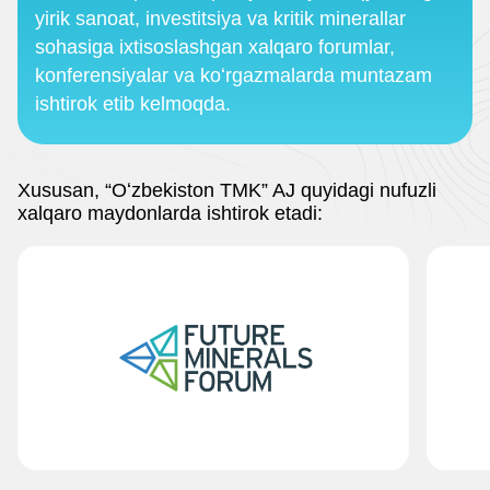
yirik sanoat, investitsiya va kritik minerallar
sohasiga ixtisoslashgan xalqaro forumlar,
konferensiyalar va koʻrgazmalarda muntazam
ishtirok etib kelmoqda.
Xususan, “Oʻzbekiston TMK” AJ quyidagi nufuzli
xalqaro maydonlarda ishtirok etadi: