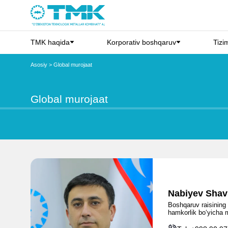
TMK haqida
Korporativ boshqaruv
Tizim
Asosiy
>
Global murojaat
Global murojaat
Nabiyev Shav
Boshqaruv raisining x
hamkorlik bo‘yicha 