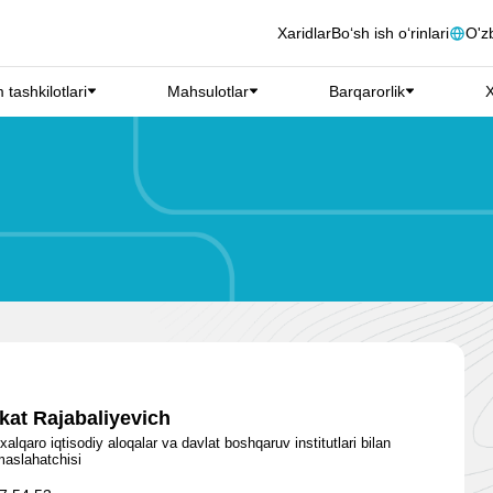
Xaridlar
Bo‘sh ish o‘rinlari
О'z
 tashkilotlari
Mahsulotlar
Barqarorlik
X
kat Rajabaliyevich
alqaro iqtisodiy aloqalar va davlat boshqaruv institutlari bilan
maslahatchisi