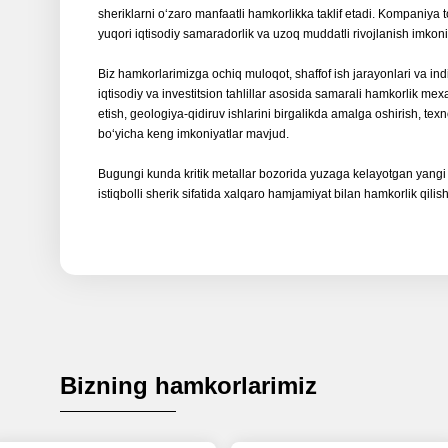
sheriklarni oʻzaro manfaatli hamkorlikka taklif etadi. Kompaniya 
yuqori iqtisodiy samaradorlik va uzoq muddatli rivojlanish imkoniy
Biz hamkorlarimizga ochiq muloqot, shaffof ish jarayonlari va indi
iqtisodiy va investitsion tahlillar asosida samarali hamkorlik me
etish, geologiya-qidiruv ishlarini birgalikda amalga oshirish, texn
boʻyicha keng imkoniyatlar mavjud.
Bugungi kunda kritik metallar bozorida yuzaga kelayotgan yangi 
istiqbolli sherik sifatida xalqaro hamjamiyat bilan hamkorlik qilis
Bizning hamkorlarimiz