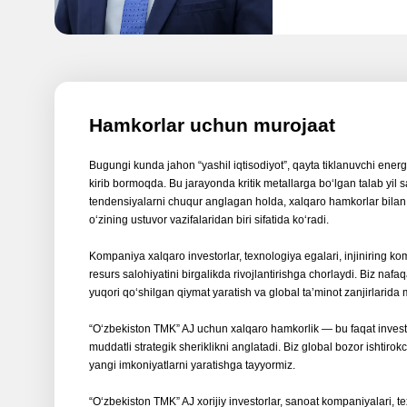
Hamkorlar uchun murojaat
Bugungi kunda jahon “yashil iqtisodiyot”, qayta tiklanuvchi energ
kirib bormoqda. Bu jarayonda kritik metallarga boʻlgan talab yil
tendensiyalarni chuqur anglagan holda, xalqaro hamkorlar bilan 
oʻzining ustuvor vazifalaridan biri sifatida koʻradi.
Kompaniya xalqaro investorlar, texnologiya egalari, injiniring k
resurs salohiyatini birgalikda rivojlantirishga chorlaydi. Biz nafaq
yuqori qoʻshilgan qiymat yaratish va global taʼminot zanjirlarid
“Oʻzbekiston TMK” AJ uchun xalqaro hamkorlik — bu faqat investits
muddatli strategik sheriklikni anglatadi. Biz global bozor ishtirok
yangi imkoniyatlarni yaratishga tayyormiz.
“Oʻzbekiston TMK” AJ xorijiy investorlar, sanoat kompaniyalari, tex