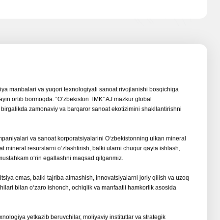
iya manbalari va yuqori texnologiyali sanoat rivojlanishi bosqichiga
 sayin ortib bormoqda. “Oʻzbekiston TMK” AJ mazkur global
birgalikda zamonaviy va barqaror sanoat ekotizimini shakllantirishni
ompaniyalari va sanoat korporatsiyalarini Oʻzbekistonning ulkan mineral
at mineral resurslarni oʻzlashtirish, balki ularni chuqur qayta ishlash,
a mustahkam oʻrin egallashni maqsad qilganmiz.
iya emas, balki tajriba almashish, innovatsiyalarni joriy qilish va uzoq
chilari bilan oʻzaro ishonch, ochiqlik va manfaatli hamkorlik asosida
nologiya yetkazib beruvchilar, moliyaviy institutlar va strategik