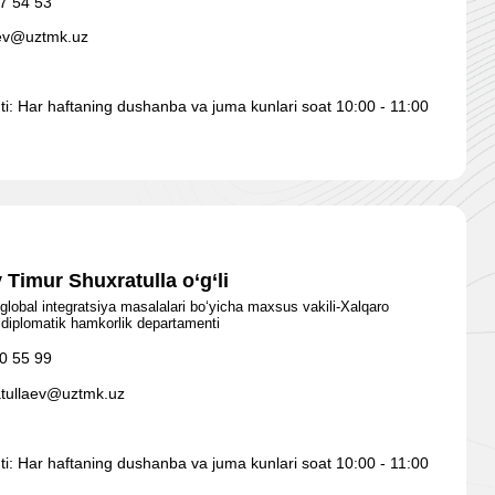
7 54 53
ev@uztmk.uz
qti: Har haftaning dushanba va juma kunlari soat 10:00 - 11:00
 Timur Shuxratulla o‘g‘li
global integratsiya masalalari bo‘yicha maxsus vakili-Xalqaro
a diplomatik hamkorlik departamenti
0 55 99
atullaev@uztmk.uz
qti: Har haftaning dushanba va juma kunlari soat 10:00 - 11:00