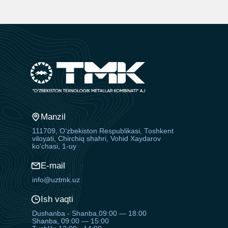
Manzil
111709, O‘zbekiston Respublikasi, Toshkent
viloyati, Chirchiq shahri, Vohid Xaydarov
ko'chasi, 1-uy
E-mail
info@uztmk.uz
Ish vaqti
Dushanba - Shanba,09:00 — 18:00
Shanba, 09:00 — 15:00