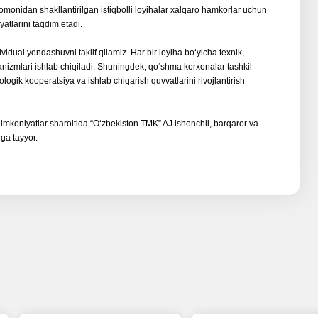
tomonidan shakllantirilgan istiqbolli loyihalar xalqaro hamkorlar uchun
atlarini taqdim etadi.
vidual yondashuvni taklif qilamiz. Har bir loyiha boʻyicha texnik,
xanizmlari ishlab chiqiladi. Shuningdek, qoʻshma korxonalar tashkil
ologik kooperatsiya va ishlab chiqarish quvvatlarini rivojlantirish
imkoniyatlar sharoitida “Oʻzbekiston TMK” AJ ishonchli, barqaror va
hga tayyor.