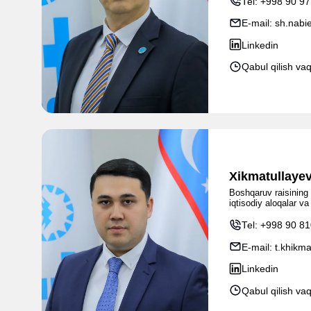
Tel:
+998 90 97
E-mail:
sh.nabi
Linkedin
Qabul qilish va
Xikmatullayev
Boshqaruv raisining 
iqtisodiy aloqalar v
Tel:
+998 90 81
E-mail:
t.khikm
Linkedin
Qabul qilish va