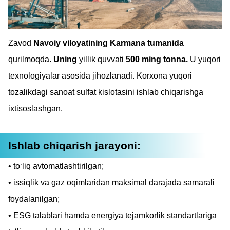
Zavod
Navoiy viloyatining Karmana tumanida
qurilmoqda.
Uning
yillik quvvati
500 ming tonna.
U yuqori
texnologiyalar asosida jihozlanadi. Korxona yuqori
tozalikdagi sanoat sulfat kislotasini ishlab chiqarishga
ixtisoslashgan.
Ishlab chiqarish jarayoni:
to‘liq avtomatlashtirilgan;
issiqlik va gaz oqimlaridan maksimal darajada samarali
foydalanilgan;
ESG talablari hamda energiya tejamkorlik standartlariga