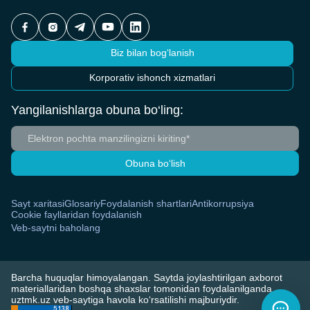
Biz bilan bog‘lanish
Korporativ ishonch xizmatlari
Yangilanishlarga obuna bo‘ling:
Obuna bo‘lish
Sayt xaritasi
Glosariy
Foydalanish shartlari
Antikorrupsiya
Cookie fayllaridan foydalanish
Veb-saytni baholang
Barcha huquqlar himoyalangan. Saytda joylashtirilgan axborot
materiallaridan boshqa shaxslar tomonidan foydalanilganda,
uztmk.uz veb-saytiga havola ko‘rsatilishi majburiydir.