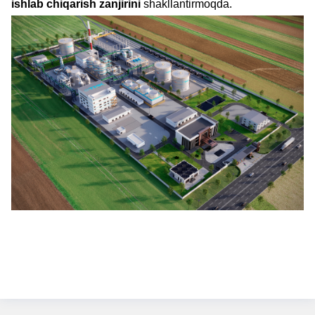
ishlab chiqarish zanjirini
shakllantirmoqda.