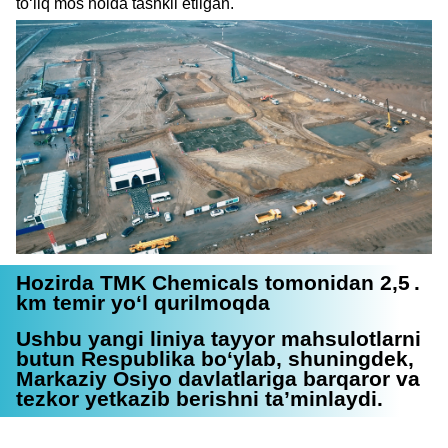
to‘liq mos holda tashkil etilgan.
Hozirda TMK Chemicals tomonidan 2,5
.
km temir yo‘l qurilmoqda
Ushbu yangi liniya tayyor mahsulotlarni
butun Respublika bo‘ylab, shuningdek,
Markaziy Osiyo davlatlariga barqaror va
tezkor yetkazib berishni ta’minlaydi.