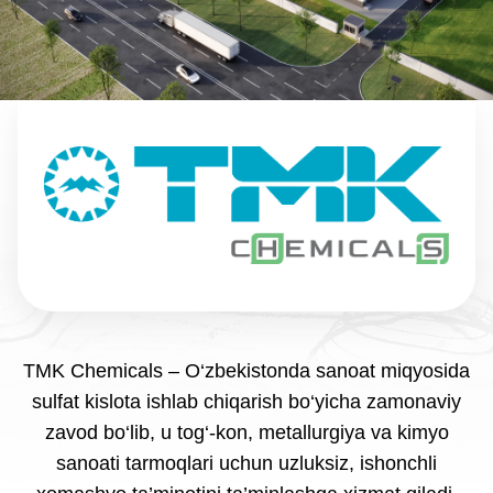
TMK Chemicals – O‘zbekistonda sanoat miqyosida
sulfat kislota ishlab chiqarish bo‘yicha zamonaviy
zavod bo‘lib, u tog‘-kon, metallurgiya va kimyo
sanoati tarmoqlari uchun uzluksiz, ishonchli