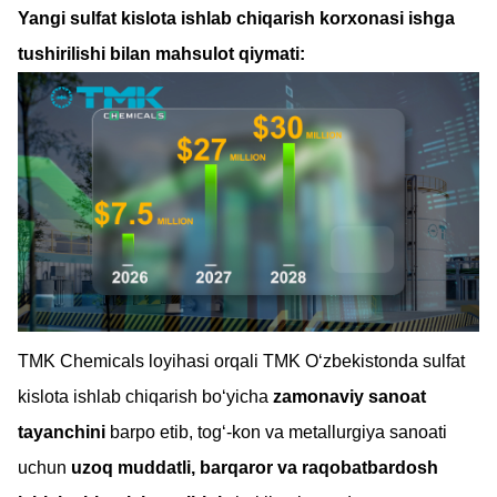
Yangi sulfat kislota ishlab chiqarish korxonasi ishga
tushirilishi bilan mahsulot qiymati:
TMK Chemicals loyihasi orqali TMK O‘zbekistonda sulfat
kislota ishlab chiqarish bo‘yicha
zamonaviy sanoat
tayanchini
barpo etib, tog‘-kon va metallurgiya sanoati
uchun
uzoq muddatli, barqaror va raqobatbardosh