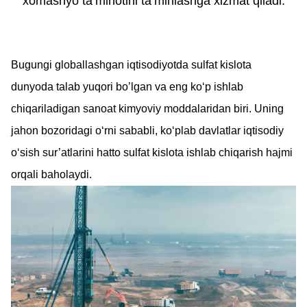
xomashyo ta’minotini ta’minlashga xizmat qiladi.
Bugungi globallashgan iqtisodiyotda sulfat kislota
dunyoda talab yuqori bo’lgan va eng ko‘p ishlab
chiqariladigan sanoat kimyoviy moddalaridan biri. Uning
jahon bozoridagi o‘rni sababli, ko‘plab davlatlar iqtisodiy
o‘sish sur’atlarini hatto sulfat kislota ishlab chiqarish hajmi
orqali baholaydi.