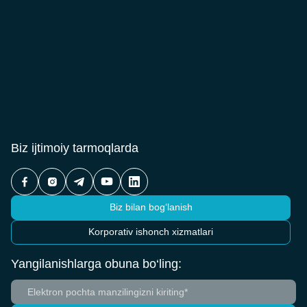
Biz ijtimoiy tarmoqlarda
Biz bilan bog‘lanish
Korporativ ishonch xizmatlari
Yangilanishlarga obuna bo‘ling: