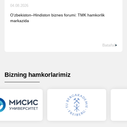
04.08.2026
O‘zbekiston–Hindiston biznes forumi: TMK hamkorlik
markazida
Batafsil
Bizning hamkorlarimiz