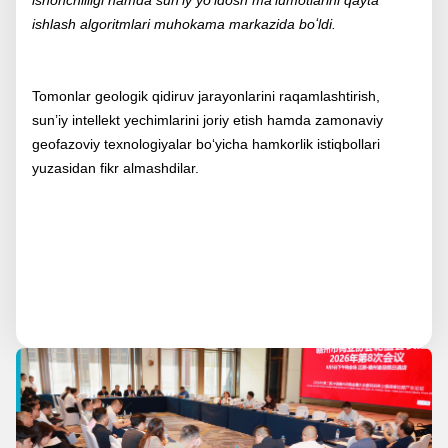
ishlash algoritmlari muhokama markazida boʻldi.
Tomonlar geologik qidiruv jarayonlarini raqamlashtirish,
sun’iy intellekt yechimlarini joriy etish hamda zamonaviy
geofazoviy texnologiyalar bo‘yicha hamkorlik istiqbollari
yuzasidan fikr almashdilar.