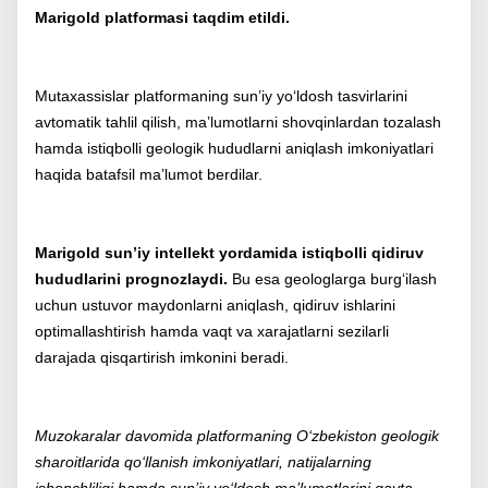
Marigold platformasi taqdim etildi.
Mutaxassislar platformaning sun’iy yo‘ldosh tasvirlarini
avtomatik tahlil qilish, ma’lumotlarni shovqinlardan tozalash
hamda istiqbolli geologik hududlarni aniqlash imkoniyatlari
haqida batafsil ma’lumot berdilar.
Marigold sun’iy intellekt yordamida istiqbolli qidiruv
hududlarini prognozlaydi.
Bu esa geologlarga burg‘ilash
uchun ustuvor maydonlarni aniqlash, qidiruv ishlarini
optimallashtirish hamda vaqt va xarajatlarni sezilarli
darajada qisqartirish imkonini beradi.
Muzokaralar davomida platformaning O‘zbekiston geologik
sharoitlarida qo‘llanish imkoniyatlari, natijalarning
ishonchliligi hamda sun’iy yo‘ldosh ma’lumotlarini qayta