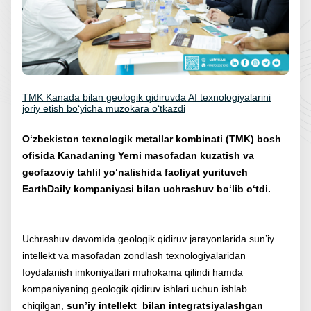
TMK Kanada bilan geologik qidiruvda AI texnologiyalarini
joriy etish bo‘yicha muzokara o‘tkazdi
O‘zbekiston texnologik metallar kombinati (TMK) bosh
ofisida Kanadaning Yerni masofadan kuzatish va
geofazoviy tahlil yo‘nalishida faoliyat yurituvch
EarthDaily kompaniyasi bilan uchrashuv bo‘lib o‘tdi.
Uchrashuv davomida geologik qidiruv jarayonlarida sun’iy
intellekt va masofadan zondlash texnologiyalaridan
foydalanish imkoniyatlari muhokama qilindi hamda
kompaniyaning geologik qidiruv ishlari uchun ishlab
chiqilgan,
sun’iy intellekt bilan integratsiyalashgan