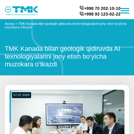
+998 70 202-10-10
+998 93 123-02-22
Asosiy
>
TMK Kanada bilan geologik qidiruvda AI texnologiyalarini joriy etish bo‘yicha
muzokara o‘tkazdi
TMK Kanada bilan geologik qidiruvda AI
texnologiyalarini joriy etish bo‘yicha
muzokara o‘tkazdi
07.07.2026