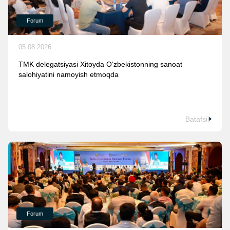
Forum
05.08.2026
TMK delegatsiyasi Xitoyda O‘zbekistonning sanoat
salohiyatini namoyish etmoqda
Batafsil
Forum