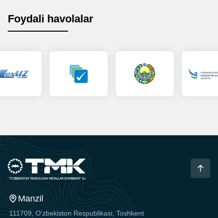
Foydali havolalar
Manzil
111709, O‘zbekiston Respublikasi, Toshkent